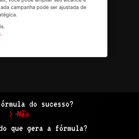
 Cada campanha pode ser ajustada de
tégica.
s.
e
.
fórmula do sucesso?
> Não
do que gera a fórmula?