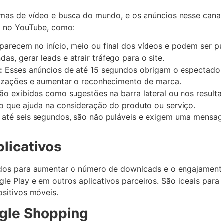
as de vídeo e busca do mundo, e os anúncios nesse canal
s no YouTube, como:
arecem no início, meio ou final dos vídeos e podem ser 
, gerar leads e atrair tráfego para o site.
:
Esses anúncios de até 15 segundos obrigam o espectador 
lizações e aumentar o reconhecimento de marca.
o exibidos como sugestões na barra lateral ou nos result
o que ajuda na consideração do produto ou serviço.
té seis segundos, são não puláveis e exigem uma mensa
licativos
tados para aumentar o número de downloads e o engajament
le Play e em outros aplicativos parceiros. São ideais par
sitivos móveis.
gle Shopping