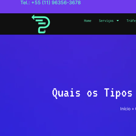
Tel.: +55 (11) 96356-3678
Home
Serviços
Tráfe
Quais os Tipos
Início
»