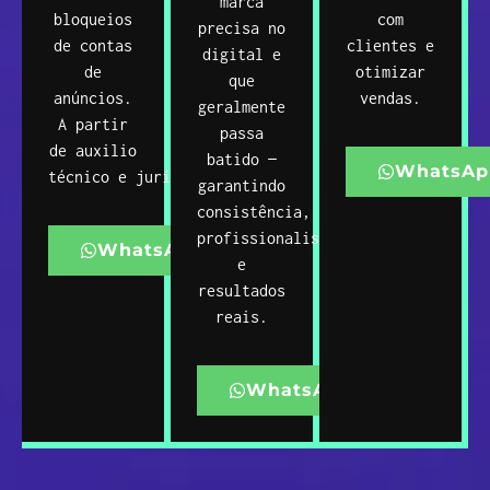
marca
bloqueios
com
precisa no
de contas
clientes e
digital e
de
otimizar
que
anúncios.
vendas.
geralmente
A partir
passa
de auxilio
batido —
WhatsAp
técnico e jurídico.
garantindo
consistência,
profissionalismo
WhatsApp
e
resultados
reais.
WhatsApp