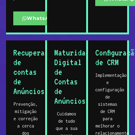
WhatsApp
Recuperação
Maturidade
Configuraçã
de
Digital
de CRM
contas
de
Implementação
de
Contas
e
Anúncios
de
configuração
de
Anúncios
Prevenção,
sistemas
mitigação
de CRM
Cuidamos
e correção
para
de tudo
a cerca
melhorar o
que a sua
dos
relacionamento