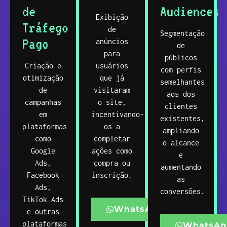
de
Audiences
Exibição
Tráfego
de
Segmentação
Pago
anúncios
de
para
públicos
Criação e
usuários
com perfis
otimização
que já
semelhantes
de
visitaram
aos dos
campanhas
o site,
clientes
em
incentivando-
existentes,
plataformas
os a
ampliando
como
completar
o alcance
Google
ações como
e
Ads,
compra ou
aumentando
Facebook
inscrição.
as
Ads,
conversões.
TikTok Ads
WhatsApp
e outras
plataformas
WhatsAp