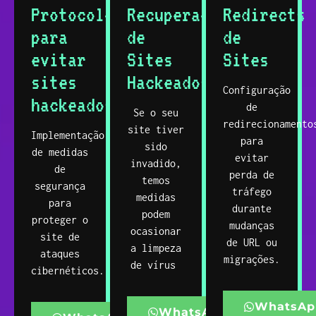
Protocolo
Recuperação
Redirects
para
de
de
evitar
Sites
Sites
sites
Hackeados
Configuração
hackeados
de
Se o seu
redirecionamento
site tiver
Implementação
para
sido
de medidas
evitar
invadido,
de
perda de
temos
segurança
tráfego
medidas
para
durante
podem
proteger o
mudanças
ocasionar
site de
de URL ou
a limpeza
ataques
migrações.
de vírus
cibernéticos.
WhatsAp
WhatsApp