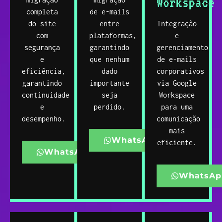
Workspace
completa
de e-mails
do site
entre
Integração
com
plataformas,
e
segurança
garantindo
gerenciamento
e
que nenhum
de e-mails
eficiência,
dado
corporativos
garantindo
importante
via Google
continuidade
seja
Workspace
e
perdido.
para uma
desempenho.
comunicação
mais
WhatsApp
eficiente.
WhatsApp
WhatsAp