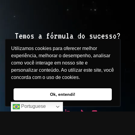
Temos a fórmula do sucesso?
> Não
Utilizamos cookies para oferecer melhor
experiência, melhorar o desempenho, analisar
Temos o método que gera a
como você interage em nosso site e
fórmula?
personalizar conteúdo. Ao utilizar este site, você
concorda com o uso de cookies.
> Sim
Ok, entendi!
WhatsApp
Portuguese