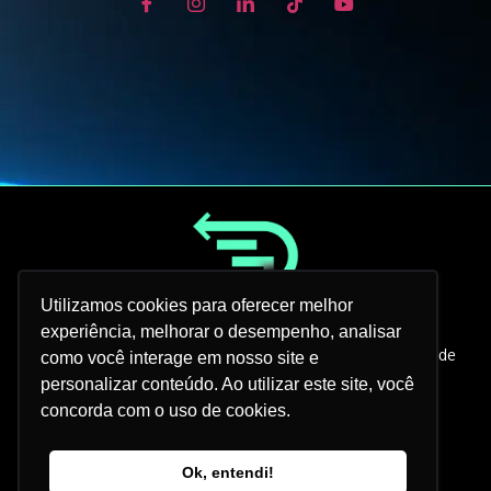
Utilizamos cookies para oferecer melhor
experiência, melhorar o desempenho, analisar
Criamos métodos que impulsionam o crescimento de
como você interage em nosso site e
pessoas, empresas e projetos.
personalizar conteúdo. Ao utilizar este site, você
concorda com o uso de cookies.
Telefone:
Ok, entendi!