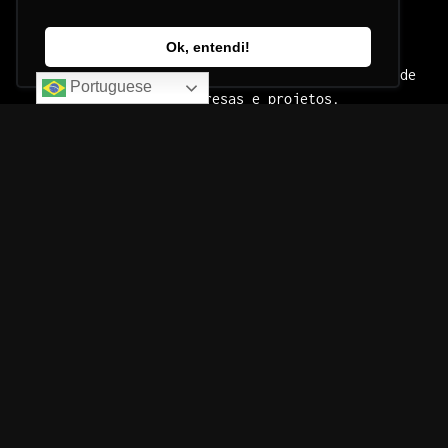
Ok, entendi!
Criamos métodos que impulsionam o crescimento de
Portuguese
pessoas, empresas e projetos.
Telefone:
+55 (11) 96356-3678
E-mail:
contato@doispalitosmkt.com.br
Endereço:
Somos Digitais <3